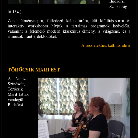
Budaörs,
Szabadság
út 134.)
Zenei élménynapra, felfedező kalandtúrára, élő kiállítás-sorra és
interaktív workshopra hívjuk a tartalmas programok kedvelőit,
valamint a felemelő modern klasszikus élmény, a világzene, és a
ritmusok iránt érdeklődőket.
A részletekhez kattints ide »
TÖRŐCSIK MARI EST
A Nemzet
Színészét,
Törőcsik
Marit látták
vendégül
Budaörsi