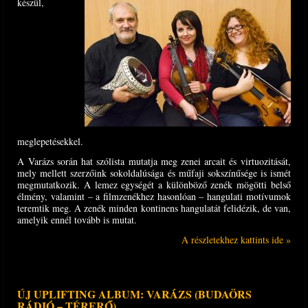
készül,
meglepetésekkel.
A Varázs során hat szólista mutatja meg zenei arcait és virtuozitását,
mely mellett szerzőink sokoldalúsága és műfaji sokszínűsége is ismét
megmutatkozik. A lemez egységét a különböző zenék mögötti belső
élmény, valamint – a filmzenékhez hasonlóan – hangulati motívumok
teremtik meg. A zenék minden kontinens hangulatát felidézik, de van,
amelyik ennél tovább is mutat.
A részletekhez kattints ide »
ÚJ UPLIFTING ALBUM: VARÁZS (BUDAÖRS
RÁDIÓ – TÉRERŐ)