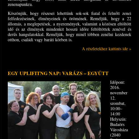
zenenapunkra.
Köszönjük, hogy részesei lehettünk sok-sok fiatal és felnőtt zenei
felfedezéseinek, élményeinek és örömének. Reméljük, hogy a 22
állomás, a meglepetések, a nyeremények, valamint a közösen eltöltött
idő és az élmények mindenkit hosszú időre feltöltöttek zenével és
derűs hangulatokkal. Reméljük, hogy minél többen zenélni kezdenek
otthon, családi vagy baráti körben is.
A részletekhez kattints ide »
EGY UPLIFITNG NAP: VARÁZS – EGYÜTT
Időpont:
2016.
november
12.
szombat,
10:00–
14:00
Helyszín:
Budaörs
Városháza
(2040