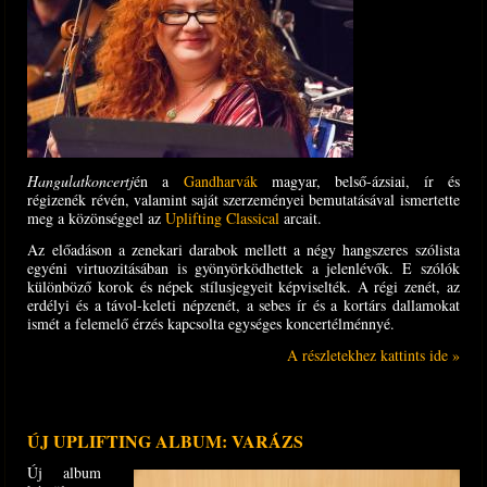
Hangulatkoncertj
én a
Gandharvák
magyar, belső-ázsiai, ír és
régizenék révén, valamint saját szerzeményei bemuta­tásával ismertette
meg a közönséggel az
Uplifting Classical
arcait.
Az előadáson a zenekari darabok mellett a négy hangszeres szólista
egyéni virtuozitásában is gyönyörködhettek a jelenlévők. E szólók
különböző korok és népek stílusjegyeit képviselték. A régi zenét, az
erdélyi és a távol-keleti népzenét, a sebes ír és a kortárs dallamokat
ismét a felemelő érzés kapcsolta egységes koncertélménnyé.
A részletekhez kattints ide »
ÚJ UPLIFTING ALBUM: VARÁZS
Új album