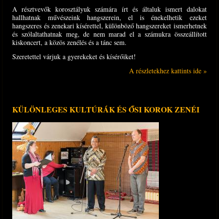
A résztvevők korosztályuk számára írt és általuk ismert dalokat
hallhatnak művészeink hangszerein, el is énekelhetik ezeket
hangszeres és zenekari kísérettel, különböző hangszereket ismerhetnek
és szólaltathatnak meg, de nem marad el a számukra összeállított
kiskoncert, a közös zenélés és a tánc sem.
Szeretettel várjuk a gyerekeket és kísérőiket!
A részletekhez kattints ide »
KÜLÖNLEGES KULTÚRÁK ÉS ŐSI KOROK ZENÉI