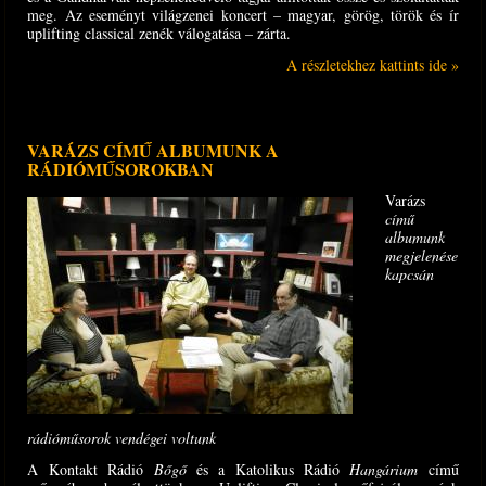
meg. Az eseményt világzenei koncert – magyar, görög, török és ír
uplifting classical zenék válogatása – zárta.
A részletekhez kattints ide »
VARÁZS CÍMŰ ALBUMUNK A
RÁDIÓMŰSOROKBAN
Varázs
című
albumunk
megjelenése
kapcsán
rádióműsorok vendégei voltunk
A Kontakt Rádió
Bőgő
és a Katolikus Rádió
Hangárium
című