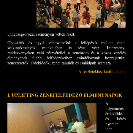
ünnepségsorozat eseményén vettek részt.
Oboistánk és egyik zeneszerzőnk a fellépések mellett zenei
szakintézmények munkájában is részt vesz. Intézményi
rendezvényeken való részvétellel a zeneöröm és a közös zenélés
élményének újabb felfedezéseihez szándékozunk hozzájárulni
zeneszeretők, érdeklődők, zenét tanulók és családjaik számára.
A részletekhez kattints ide »
I. UPLIFTING ZENEFELFEDEZŐ ÉLMÉNYNAPOK
A
folyamatos
érdeklődés
és kérés
nyomán
idén