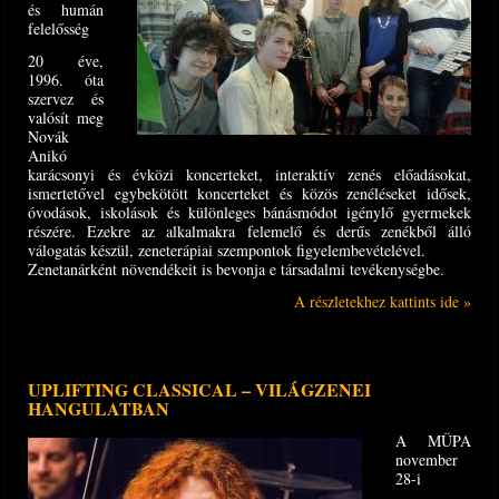
és humán
felelősség
20 éve,
1996. óta
szervez és
valósít meg
Novák
Anikó
karácsonyi és évközi koncerteket, interaktív zenés előadásokat,
ismertetővel egybekötött koncerteket és közös zenéléseket idősek,
óvodások, iskolások és különleges bánásmódot igénylő gyermekek
részére. Ezekre az alkalmakra felemelő és derűs zenékből álló
válogatás készül, zeneterápiai szempontok figyelembevételével.
Zenetanárként növendékeit is bevonja e társadalmi tevékenységbe.
A részletekhez kattints ide »
UPLIFTING CLASSICAL – VILÁGZENEI
HANGULATBAN
A MÜPA
november
28-i