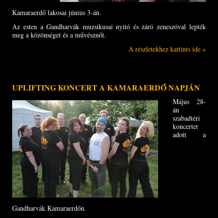
Kamaraerdő lakosai június 3-án.
Az esten a Gandharvák muzsikusai nyitó és záró zeneszóval lepték
meg a közönséget és a művésznőt.
A részletekhez kattints ide »
UPLIFTING KONCERT A KAMARAERDŐ NAPJÁN
Május 28-
án
szabadtéri
koncertet
adott a
Gandharvák Kamaraerdőn.