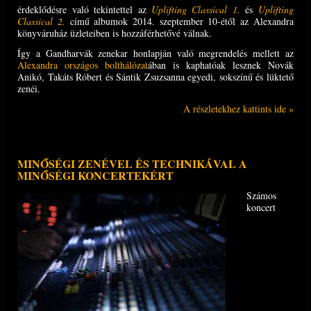
érdeklődésre való tekintettel az
Uplifting Classical 1.
és
Uplifting
Classical 2.
című albumok 2014. szeptember 10-étől az Alexandra
könyváruház üzleteiben is hozzáférhetővé válnak.
Így a Gandharvák zenekar honlapján való megrendelés mellett az
Alexandra országos bolthálózat
ában is kaphatóak lesznek Novák
Anikó, Takáts Róbert és Sántik Zsuzsanna egyedi, sokszínű és lüktető
zenéi.
A részletekhez kattints ide »
MINŐSÉGI ZENÉVEL ÉS TECHNIKÁVAL A
MINŐSÉGI KONCERTEKÉRT
Számos
koncert