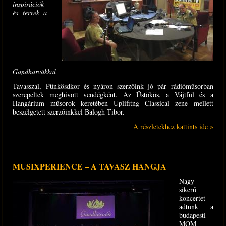
inspirációk
és tervek a
Gandharvákkal
Tavasszal, Pünkösdkor és nyáron szerzőink jó pár rádióműsorban
szerepeltek meghívott vendégként. Az Üstökös, a Vájtfül és a
Hangárium műsorok keretében Uplifitng Classical zene mellett
beszélgetett szerzőinkkel Balogh Tibor.
A részletekhez kattints ide »
MUSIXPERIENCE – A TAVASZ HANGJA
Nagy
sikerű
koncertet
adtunk a
budapesti
MOM