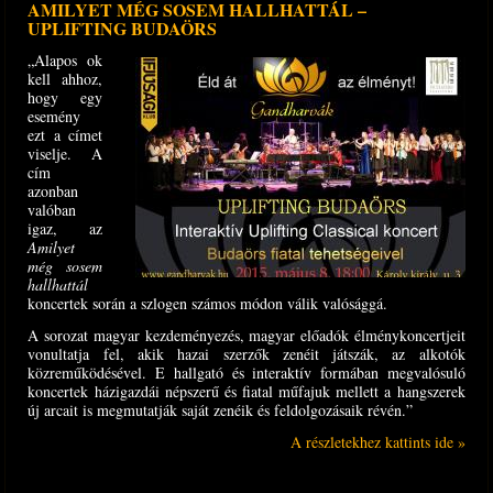
AMILYET MÉG SOSEM HALLHATTÁL –
UPLIFTING BUDAÖRS
„Alapos ok
kell ahhoz,
hogy egy
esemény
ezt a címet
viselje. A
cím
azonban
valóban
igaz, az
Amilyet
még sosem
hallhattál
koncertek során a szlogen számos módon válik valósággá.
A sorozat magyar kezdeményezés, magyar előadók élménykoncertjeit
vonultatja fel, akik hazai szerzők zenéit játszák, az alkotók
közreműködésével. E hallgató és interaktív formában megvalósuló
koncertek házigazdái népszerű és fiatal műfajuk mellett a hangszerek
új arcait is megmutatják saját zenéik és feldolgozásaik révén.”
A részletekhez kattints ide »