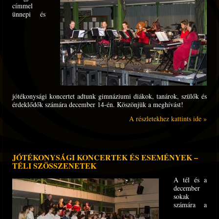
címmel
ünnepi és
jótékonysági koncertet adtunk gimnáziumi diákok, tanárok, szülők és
érdeklődők számára december 14-én. Köszönjük a meghívást!
A részletekhez kattints ide »
JÓTÉKONYSÁGI KONCERTEK ÉS ESEMÉNYEK –
TÉLI SZÖSSZENETEK
A tél és a
december
sokak
számára a