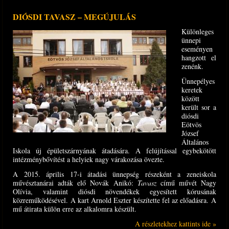
DIÓSDI TAVASZ – MEGÚJULÁS
Különleges
ünnepi
eseményen
hangzott el
zenénk.
Ünnepélyes
keretek
között
került sor a
diósdi
Eötvös
József
Általános
Iskola új épület­szárnyának átadására. A felújítással egybekötött
intézménybővítést a helyiek nagy várakozása övezte.
A 2015. április 17-i átadási ünnepség részeként a zeneiskola
művésztanárai adták elő Novák Anikó:
Tavasz
című művét Nagy
Olívia, valamint diósdi növendékek egyesített kórusának
közreműködésével. A kart Arnold Eszter készítette fel az előadásra. A
mű átirata külön erre az alkalomra készült.
A részletekhez kattints ide »