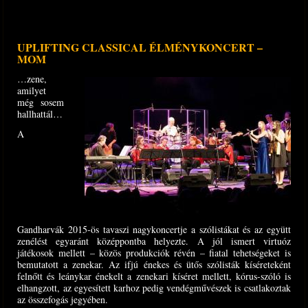
UPLIFTING CLASSICAL ÉLMÉNYKONCERT –
MOM
…zene,
amilyet
még sosem
hallhattál…
A
Gandharvák 2015-ös tavaszi nagykoncertje a szólistákat és az együtt
zenélést egyaránt középpontba helyezte. A jól ismert virtuóz
játékosok mellett – közös produkciók révén – fiatal tehetségeket is
bemutatott a zenekar. Az ifjú énekes és ütős szólisták kíséreteként
felnőtt és leánykar énekelt a zenekari kíséret mellett, kórus-szóló is
elhangzott, az egyesített karhoz pedig vendégművészek is csatlakoztak
az összefogás jegyében.