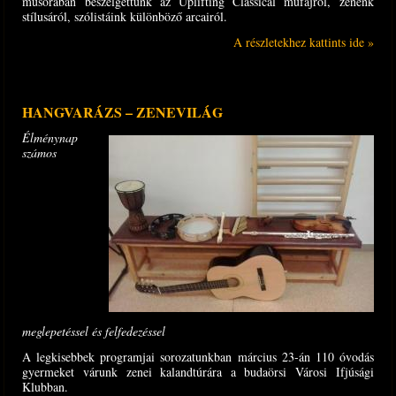
műsorában beszélgettünk az Uplifting Classical műfajról, zenénk
stílusáról, szólistáink különböző arcairól.
A részletekhez kattints ide »
HANGVARÁZS – ZENEVILÁG
Élménynap
számos
meglepetéssel és felfedezéssel
A legkisebbek programjai sorozatunkban március 23-án 110 óvodás
gyermeket várunk zenei kalandtúrára a budaörsi Városi Ifjúsági
Klubban.