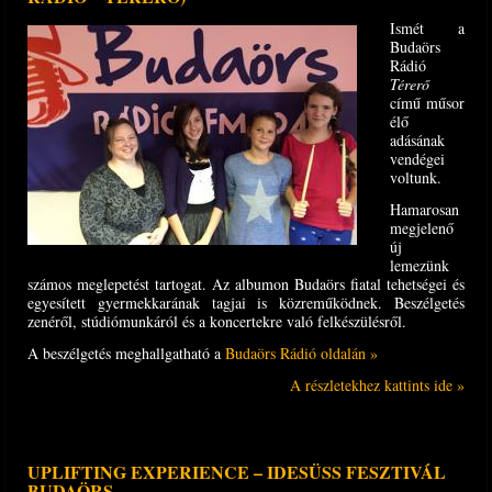
Ismét a
Budaörs
Rádió
Térerő
című műsor
élő
adásának
vendégei
voltunk.
Hamarosan
megjelenő
új
lemezünk
számos meglepetést tartogat. Az albumon Budaörs fiatal tehetségei és
egyesített gyermekkarának tagjai is közreműködnek. Beszélgetés
zenéről, stúdió­munkáról és a koncertekre való felkészülésről.
A beszélgetés meghallgatható a
Budaörs Rádió oldalán »
A részletekhez kattints ide »
UPLIFTING EXPERIENCE – IDESÜSS FESZTIVÁL
BUDAÖRS