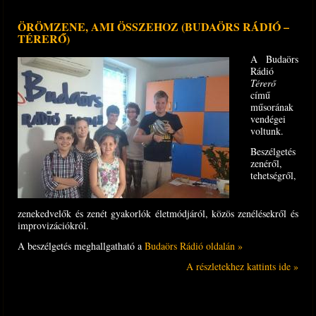
ÖRÖMZENE, AMI ÖSSZEHOZ (BUDAÖRS RÁDIÓ –
TÉRERŐ)
A Budaörs
Rádió
Térerő
című
műsorának
vendégei
voltunk.
Beszélgetés
zenéről,
tehetségről,
zenekedvelők és zenét gyakorlók életmódjáról, közös zené­lésekről és
improvizációkról.
A beszélgetés meghallgatható a
Budaörs Rádió oldalán »
A részletekhez kattints ide »