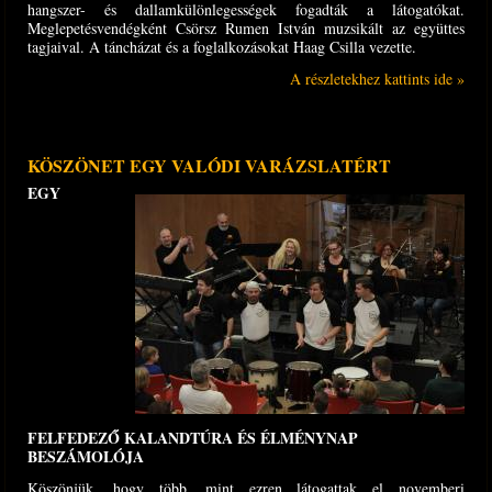
hangszer- és dallamkülönlegességek fogadták a látogatókat.
Meglepetésvendégként Csörsz Rumen István muzsikált az együttes
tagjaival. A táncházat és a foglalkozásokat Haag Csilla vezette.
A részletekhez kattints ide »
KÖSZÖNET EGY VALÓDI VARÁZSLATÉRT
EGY
FELFEDEZŐ KALANDTÚRA ÉS ÉLMÉNYNAP
BESZÁMOLÓJA
Köszönjük, hogy több, mint ezren látogattak el novemberi