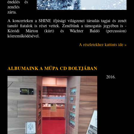
éneklés és
zenélés
zárta.
A koncerteken a SHINE ifjúsági világzenei társulás tagjai és zenét
tanuló fiatalok is részt vettek. Zenéltünk a támogatás jegyében is -
Kóródi Márton (kürt) és Wächter Baldó (percussion)
közreműködésével.
A részletekhez kattints ide »
ALBUMAINK A MÜPA CD BOLTJÁBAN
2016.