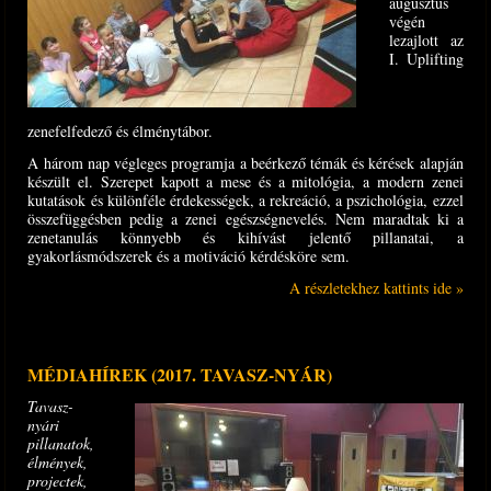
augusztus
végén
lezajlott az
I. Uplifting
zenefelfedező és élménytábor.
A három nap végleges programja a beérkező témák és kérések alapján
készült el. Szerepet kapott a mese és a mitológia, a modern zenei
kutatások és különféle érdekességek, a rekreáció, a pszichológia, ezzel
összefüggésben pedig a zenei egészségnevelés. Nem maradtak ki a
zenetanulás könnyebb és kihívást jelentő pillanatai, a
gyakorlásmódszerek és a motiváció kérdésköre sem.
A részletekhez kattints ide »
MÉDIAHÍREK (2017. TAVASZ-NYÁR)
Tavasz-
nyári
pillanatok,
élmények,
projectek,