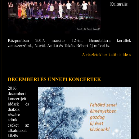
Kulturális
Központban 2017. március 12-én. Bemutatásra kerültek
zeneszerzőink, Novák Anikó és Takáts Róbert új művei is.
A részletekhez kattints ide »
DECEMBERI ÉS ÜNNEPI KONCERTEK
2016.
decemberi
koncertjeit
idősek és
diákok
részére
adtuk,
ezeket az
alkalmakat
közös