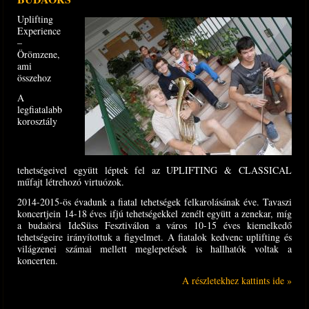
Uplifting
Experience
–
Örömzene,
ami
összehoz
A
legfiatalabb
korosztály
tehetségeivel együtt léptek fel az UPLIFTING & CLASSICAL
műfajt létrehozó virtuózok.
2014-2015-ös évadunk a fiatal tehetségek felkarolásának éve. Tavaszi
koncertjein 14-18 éves ifjú tehetségekkel zenélt együtt a zenekar, míg
a budaörsi IdeSüss Fesztiválon a város 10-15 éves kiemelkedő
tehetségeire irányítottuk a figyelmet. A fiatalok kedvenc uplifting és
világzenei számai mellett meglepetések is hallhatók voltak a
koncerten.
A részletekhez kattints ide »