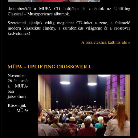
decemberétől a MÜPA CD boltjában is kaphatók az Uplifting
Classical – Musixperience albumok.
Szeretettel ajánljuk eddig megjelent CD-inket a zene, a felemelő
modern klasszikus élmény, a szimfonikus világzene és a crossover
kedvelőinek!
A részletekhez kattints ide »
MÜPA – UPLIFTING CROSSOVER I.
November
26-àn ismét
a MÜPA-
ban
játszottunk.
Köszönjük
a MÜPA