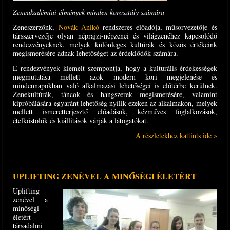
Zeneakadémiai élmények minden korosztály számára
Zeneszerzőnk,
Novák Anikó
rendszeres előadója, műsorvezetője és
társszervezője olyan néprajzi-népzenei és világzenéhez kapcsolódó
rendezvényeknek, melyek különleges kultúrák és közös értékeink
megismerésére adnak lehetőséget az érdeklődők számára.
E rendezvények kiemelt szempontja, hogy a kulturális érdekességek
megmutatása mellett azok modern kori megjelenése és
mindennapokban való alkalmazási lehetőségei is előtérbe kerülnek.
Zenekultúrák, táncok és hangszerek megismerésére, valamint
kipróbálására egyaránt lehetőség nyílik ezeken az alkalmakon, melyek
mellett ismeretterjesztő előadások, kézműves foglalkozások,
ételkóstolók és kiállítások várják a látogatókat.
A részletekhez kattints ide »
UPLIFTING ZENÉVEL A MINŐSÉGI ÉLETÉRT
Uplifting
zenével a
minőségi
életért –
társadalmi