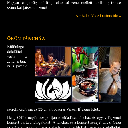
Magyar és görög uplifting classical zene mellett uplifting trance
számokat játszott a zenekar.
A részletekhez kattints ide »
ÖRÖMTÁNCHÁZ
Különleges
délelőttel
várta a
zene, a tánc
és a jókedv
szerelmeseit május 22-én a budaörsi Városi Ifjúsági Klub.
Haag Csilla néptánccsoportjának előadása, táncház és egy világzenei
koncert várta a látogatókat. A táncház és a koncert zenéjét Orczi Géza
és a Gandharvák népzenekedvelő tagjai állították össze és szólaltatták