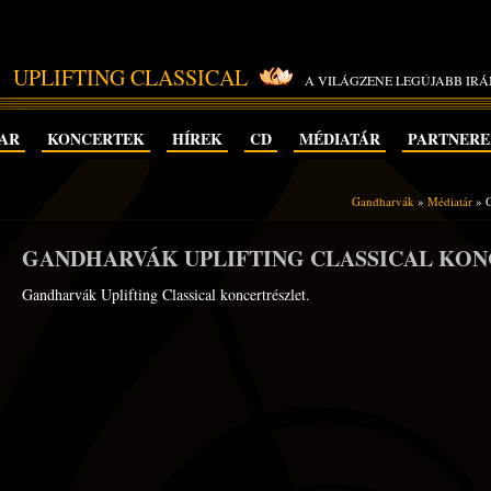
UPLIFTING CLASSICAL
A VILÁGZENE LEGÚJABB IR
AR
KONCERTEK
HÍREK
CD
MÉDIATÁR
PARTNER
Gandharvák
»
Médiatár
» G
GANDHARVÁK UPLIFTING CLASSICAL KO
Gandharvák Uplifting Classical koncertrészlet.