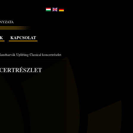
ÁNYZATA
EK
KAPCSOLAT
andharvák Uplifting Classical koncertrészlet
NCERTRÉSZLET