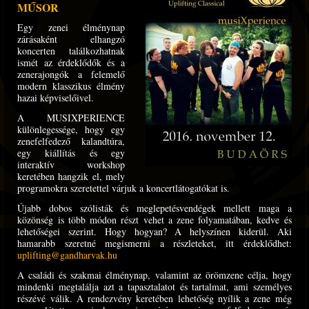
MŰSOR
Egy zenei élménynap
zárásaként elhangzó
koncerten találkozhatnak
ismét az érdeklődők és a
zenerajongók a felemelő
modern klasszikus élmény
hazai képviselőivel.
A MUSIXPERIENCE
különlegessége, hogy egy
zenefelfedező kalandtúra,
egy kiállítás és egy
interaktív workshop
keretében hangzik el, mely
programokra szeretettel várjuk a koncertlátogatókat is.
Újabb dobos szólisták és meglepetésvendégek mellett maga a
közönség is több módon részt vehet a zene folyamatában, kedve és
lehetőségei szerint. Hogy hogyan? A helyszínen kiderül. Aki
hamarabb szeretné megismerni a részleteket, itt érdeklődhet:
uplifting@gandharvak.hu
A családi és szakmai élménynap, valamint az örömzene célja, hogy
mindenki megtalálja azt a tapasztalatot és tartalmat, ami személyes
részévé válik. A rendezvény keretében lehetőség nyílik a zene még