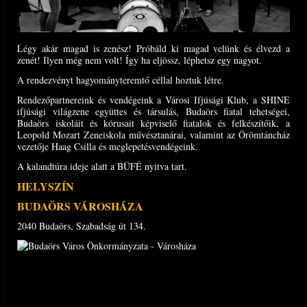
Légy akár magad is zenész! Próbáld ki magad velünk és élvezd a
zenét! Ilyen még nem volt! Így ha eljössz, léphetsz egy nagyot.
A rendezvényt hagyományteremtő céllal hoztuk létre.
Rendezőpartnereink és vendégeink a Városi Ifjúsági Klub, a SHINE
ifjúsági világzene együttes és társulás, Budaörs fiatal tehetségei,
Budaörs iskoláit és kórusait képviselő fiatalok és felkészítőik, a
Leopold Mozart Zeneiskola művésztanárai, valamint az Örömtáncház
vezetője Haag Csilla és meglepetésvendégeink.
A kalandtúra ideje alatt a BÜFÉ nyitva tart.
HELYSZÍN
BUDAÖRS VÁROSHÁZA
2040 Budaörs, Szabadság út 134.