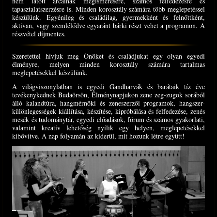
nem látott arcainak megismerésére, számos felfedezésre és
tapasztalatszerzésre is. Minden korosztály számára több meglepetéssel
készülünk. Egyénileg és családilag, gyermekként és felnőttként,
aktívan, vagy szemlélődve egyaránt bárki részt vehet a programon. A
részvétel díjmentes.
Szeretettel hívjuk meg Önöket és családjukat egy olyan egyedi
élményre, melyen minden korosztály számára tartalmas
meglepetésekkel készülünk.
A világviszonylatban is egyedi Gandharvák és barátaik tíz éve
tevékenykednek Budaörsön, Élménynapjukon zene zeg-zugok sorából
álló kalandtúra, hangmérnöki és zeneszerzői programok, hangszer-
különlegességek kiállítása, készítése, kipróbálása és felfedezése, zenés
mesék és tudománytár, egyedi előadások, fórum és számos gyakorlati,
valamint kreatív lehetőség nyílik egy helyen, meglepetésekkel
kibővítve. A nap folyamán az kiderül, mit hozunk létre együtt!