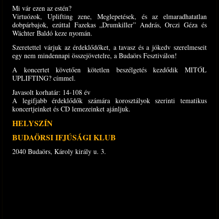
Mi vár ezen az estén?
Virtuózok, Uplifting zene, Meglepetések, és az elmaradhatatlan
dobpárbajok, ezúttal Fazekas „Drumkiller” András, Orczi Géza és
Wächter Baldó keze nyomán.
Szeretettel várjuk az érdeklődőket, a tavasz és a jókedv szerelmeseit
egy nem mindennapi összejövetelre, a Budaörs Fesztiválon!
A koncertet követően kötetlen beszélgetés kezdődik MITŐL
UPLIFTING? címmel.
Javasolt korhatár: 14-108 év
A legifjabb érdeklődők számára korosztályok szerinti tematikus
koncertjeinket és CD lemezeinket ajánljuk.
HELYSZÍN
BUDAÖRSI IFJÚSÁGI KLUB
2040 Budaörs, Károly király u. 3.