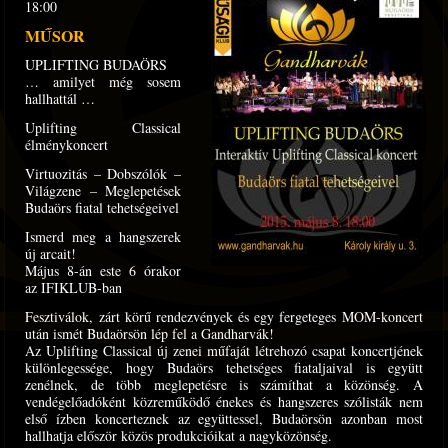
18:00
MŰSOR
UPLIFTING BUDAÖRS
… amilyet még sosem
hallhattál …
Uplifting Classical
élménykoncert
Virtuozitás – Dobszólók –
Világzene – Meglepetések
Budaörs fiatal tehetségeivel
Ismerd meg a hangszerek
új arcait!
Május 8-án este 6 órakor
az IFIKLUB-ban
Fesztiválok, zárt körű rendezvények és egy fergeteges MOM-koncert
után ismét Budaörsön lép fel a Gandharvák!
Az Uplifting Classical új zenei műfaját létrehozó csapat koncertjének
különlegessége, hogy Budaörs tehetséges fiataljaival is együtt
zenélnek, de több meglepetésre is számíthat a közönség. A
vendégelőadóként közreműködő énekes és hangszeres szólisták nem
első ízben koncerteznek az együttessel, Budaörsön azonban most
hallhatja először közös produkcióikat a nagyközönség.