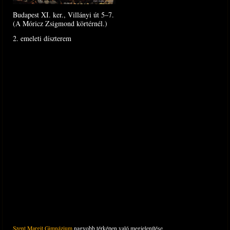
Budapest XI. ker., Villányi út 5–7.
(A Móricz Zsigmond körtérnél.)
2. emeleti díszterem
Szent Margit Gimnázium
nagyobb térképen való megjelenítése