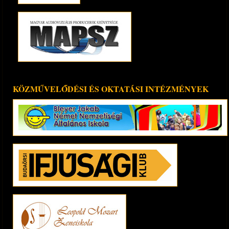
KÖZMŰVELŐDÉSI ÉS OKTATÁSI INTÉZMÉNYEK