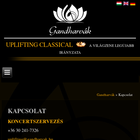
Gandharvák
UPLIFTING CLASSICAL
A VILÁGZENE LEGÚJABB
IRÁNYZATA
Gandharvák
» Kapcsolat
KAPCSOLAT
KONCERTSZERVEZÉS
+36 30 241-7326
uplifting@gandharvak.hu