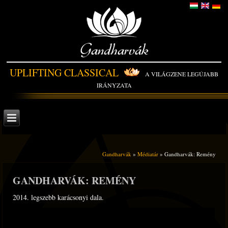
Gandharvák
UPLIFTING CLASSICAL
A VILÁGZENE LEGÚJABB
IRÁNYZATA
Gandharvák
»
Médiatár
» Gandharvák: Remény
GANDHARVÁK: REMÉNY
2014. legszebb karácsonyi dala.