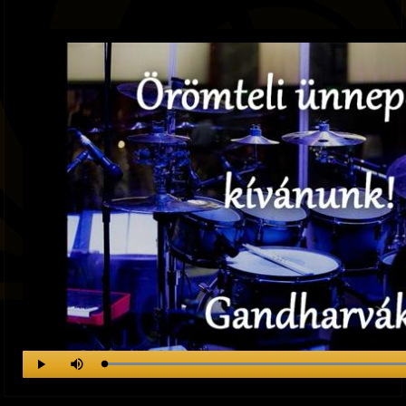
Mute
Loaded
:
Progress
:
Play
0%
0%