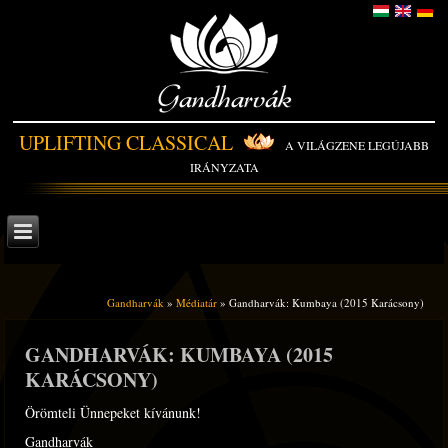
Gandharvák
UPLIFTING CLASSICAL
A VILÁGZENE LEGÚJABB
IRÁNYZATA
Gandharvák
»
Médiatár
» Gandharvák: Kumbaya (2015 Karácsony)
GANDHARVÁK: KUMBAYA (2015
KARÁCSONY)
Örömteli Ünnepeket kívánunk!
Gandharvák