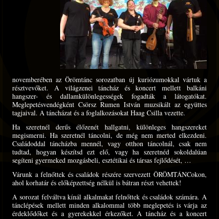
novemberében az Örömtánc sorozatban új kuriózumokkal vártuk a
résztvevőket. A világzenei táncház és koncert mellett balkáni
hangszer- és dallamkülönlegességek fogadták a látogatókat.
Meglepetésvendégként Csörsz Rumen István muzsikált az együttes
tagjaival. A táncházat és a foglalkozásokat Haag Csilla vezette.
Ha szeretnél derűs élőzenét hallgatni, különleges hangszereket
megismerni. Ha szeretnél táncolni, de még nem merted elkezdeni.
Családoddal táncházba mennél, vagy otthon táncolnál, csak nem
tudtad, hogyan készítsd ezt elő, vagy ha szeretnéd sokoldalúan
segíteni gyermeked mozgásbeli, esztétikai és társas fejlődését, …
Várunk a felnőttek és családok részére szervezett ÖRÖMTÁNCokon,
ahol korhatár és előképzettség nélkül is bátran részt vehettek!
A sorozat felváltva kínál alkalmakat felnőttek és családok számára. A
tánclépések mellett minden alkalommal több meglepetés is várja az
érdeklődőket és a gyerekekkel érkezőket. A táncház és a koncert