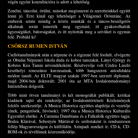
végén egyéni konzultációra is adott a lehetőség.
Zenélni, táncolni, örülni, másokat megismerni és szeretteinkkel együtt
lenni jó. Erre kínál egy lehetőséget a Világzenei Örömtánc. Az
emberek szinte mindig a közös munkák és a táncos-beszélgetős
alkalmak során ismerték meg egymást; itt gyakorolhatták
ügyességüket, bátorságukat, és itt nyitották meg a szívüket is egymás
felé. Próbáld ki!
CSÖRSZ RUMEN ISTVÁN
Csellótanulmányok után a népzene és a régizene felé fordult, elvégezte
az Óbudai Népzenei Iskola duda és koboz tanszakát, Lányi György és
Kobzos Kiss Tamás növendékeként. Résztvevője volt Czidra László
keszthelyi reneszánsz kurzusainak, több hangszeren autodidakta
módon tanult. Az ELTE magyar szakán 1997-ben szerzett diplomát,
majd 2004-ben doktorált; 2001 óta az MTA Irodalomtudományi
Intézetében dolgozik.
Több mint ötven tanulmányt és két monográfiát publikált; kritikai
kiadások sajtó alá rendezője, az Irodalomtörténeti Közlemények
felelős szerkesztője. A Musica Historica együttes alapítója és vezetője
(ének, pengetősök, fúvósok); 1997 óta a Musica Historica Kulturális
Egyesület elnöke. A Carmina Danubiana és a Falkafolk együttes tagja;
Bodza Klárával, Sebestyén Mártával és szólistaként is rendszeresen
fellép Magyarországon és külföldön. Színpadi zenéket ír; CD-k, CD-
ROM-ok és tévéfilmek közreműködője.